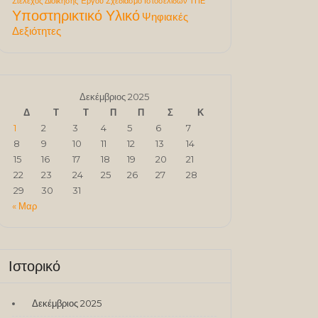
Στέλεχος Διοίκησης Έργου
Σχεδιασμό Ιστοσελίδων
ΤΠΕ
Υποστηρικτικό Υλικό
Ψηφιακές
Δεξιότητες
Δεκέμβριος 2025
Δ
Τ
Τ
Π
Π
Σ
Κ
1
2
3
4
5
6
7
8
9
10
11
12
13
14
15
16
17
18
19
20
21
22
23
24
25
26
27
28
29
30
31
« Μαρ
Ιστορικό
Δεκέμβριος 2025