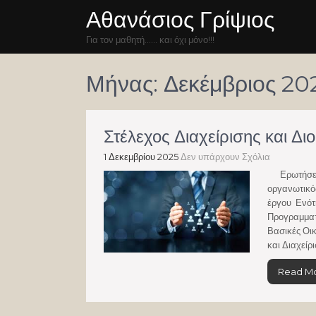
Αθανάσιος Γρίψιος
Για τον μαθητή…… και όχι μόνο!!!
Μήνας:
Δεκέμβριος 20
Στέλεχος Διαχείρισης και Δ
1 Δεκεμβρίου 2025
Δεν υπάρχουν Σχόλια
Ερωτήσεις 
οργανωτικό
έργου Ενότ
Προγραμματ
Βασικές Οι
και Διαχείρ
Read M