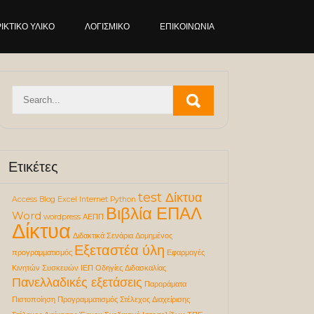
ΙΚΤΙΚΌ ΥΛΙΚΌ
ΛΟΓΙΣΜΙΚΌ
ΕΠΙΚΟΙΝΩΝΊΑ
Ετικέτες
test Δίκτυα
Access
Blog
Excel
Internet
Python
Βιβλία ΕΠΑΛ
Word
wordpress
ΑΕΠΠ
Δίκτυα
Διδακτικά Σενάρια
Δομημένος
Εξεταστέα ύλη
προγραμματισμός
Εφαρμογές
Κινητών Συσκευών
ΙΕΠ
Οδηγίες Διδασκαλίας
Πανελλαδικές εξετάσεις
Παροράματα
Πιστοποίηση
Προγραμματισμός
Στέλεχος Διαχείρισης