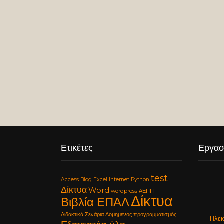
Ετικέτες
Εργασ
test
Access
Blog
Excel
Internet
Python
Δίκτυα
Word
wordpress
ΑΕΠΠ
Δίκτυα
Βιβλία ΕΠΑΛ
Διδακτικά Σενάρια
Δομημένος προγραμματισμός
Ηλεκ