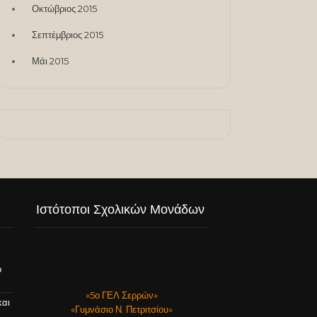
Οκτώβριος 2015
Σεπτέμβριος 2015
Μάι 2015
Ιστότοποι Σχολικών Μονάδων
ό
«5ο ΓΕΛ Σερρών»
και
«Γυμνάσιο Ν. Πετριτσίου»