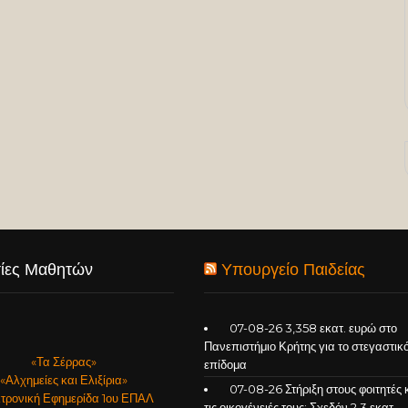
ίες Μαθητών
Υπουργείο Παιδείας
07-08-26 3,358 εκατ. ευρώ στο
Πανεπιστήμιο Κρήτης για το στεγαστικ
«Τα Σέρρας»
επίδομα
«Αλχημείες και Ελιξίρια»
07-08-26 Στήριξη στους φοιτητές 
τρονική Εφημερίδα 1ου ΕΠΑΛ
τις οικογένειές τους: Σχεδόν 2,3 εκατ.