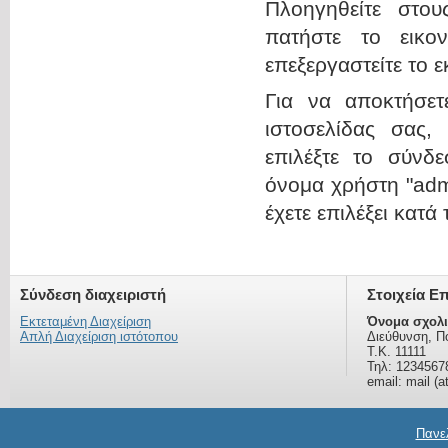
Πλοηγηθείτε στου
πατήστε το εικο
επεξεργαστείτε το 
Για να αποκτήσε
ιστοσελίδας σας,
επιλέξτε το σύνδε
όνομα χρήστη "admi
έχετε επιλέξει κατά
Σύνδεση διαχειριστή
Στοιχεία Ε
Εκτεταμένη Διαχείριση
Όνομα σχολι
Απλή Διαχείριση ιστότοπου
Διεύθυνση, Π
Τ.Κ. 11111
Τηλ: 1234567
email: mail (a
Πανελ