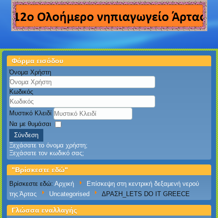
Φόρμα εισόδου
Όνομα Χρήστη
Κωδικός
Μυστικό Κλειδί
Να με θυμάσαι
Σύνδεση
Ξεχάσατε το όνομα χρήστη;
Ξεχάσατε τον κωδικό σας;
"Βρίσκεστε εδώ"
Βρίσκεστε εδώ:
Αρχική
Επίσκεψη στη κεντρική δεξαμενή νερού
της Άρτας
Uncategorised
ΔΡΑΣΗ_LETS DO IT GREECE
Γλώσσα εναλλαγής