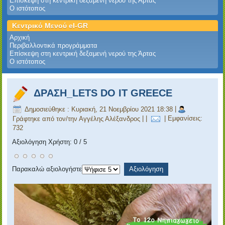
Επίσκεψη στη κεντρική δεξαμενή νερού της Άρτας
Ο ιστότοπος
Κεντρικό Μενού el-GR
Αρχική
Περιβαλλοντικά προγράμματα
Επίσκεψη στη κεντρική δεξαμενή νερού της Άρτας
Ο ιστότοπος
ΔΡΑΣΗ_LETS DO IT GREECE
Δημοσιεύθηκε : Κυριακή, 21 Νοεμβρίου 2021 18:38
|
Γράφτηκε από τον/την Αγγέλης Αλέξανδρος
|
|
| Εμφανίσεις:
732
Αξιολόγηση Χρήστη:
0
/
5
Παρακαλώ αξιολογήστε