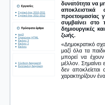
δυνατότητα να μη
Εργασίες
αποκλειστικά 
Σχολικό έτος 2010-2011
προετοιμασίας 
Σχολικό έτος 2011-2012
συμβαίνει στο 
δημιουργικές κα
Πρόσφατα άρθρα
ζωής.
text3
Σημειώσεις HTML
Εικόνες 3
«Δημοκρατικό σχολ
Εικόνες 2
Εικόνες
μαζί όλα τα παιδ
μπορεί να έχουν
μέλλον. Σημαίνει 
Σύνδεση διαχειριστή
Εκτεταμένη διαχείριση
δεν αποκλείεται
χαρακτηρίζουν έ