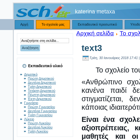
katerina metaxa
Αρχή
Το σχολείο μας
Εκπαιδευτικό προσωπικό
Υποδ
Αρχική σελίδα
Το σχολ
text3
Τρίτη, 30 Ιανουάριος 2018 17:41 
Εκπαιδευτικό υλικό
Το σχολείο τ
Δημοτικό
Πρώτη Δημοτικού
«Ανθρώπινο σχολ
Δευτέρα Δημοτικού
Τρίτη Δημοτικού
κανένα παιδί δε
Τετάρτη Δημοτικού
Πέμπτη Δημοτικού
στιγματίζεται, δ
Έκτη Δημοτικού
Γυμνάσιο
κάποιας ιδιαιτερότ
Πρώτη Γυμνασίου
Δευτέρα Γυμνασίου
Τρίτη Γυμνασίου
Είναι ένα σχολ
Λύκειο
Πρώτη Λυκείου
αξιοπρέπειας, 
Δευτέρα Λυκείου
Τρίτη Λυκείου
μαθητές και ο