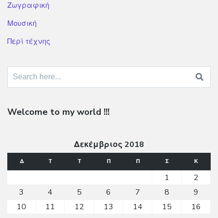
Ζωγραφική
Μουσική
Περί τέχνης
Search for:
Welcome to my world !!!
Δεκέμβριος 2018
Δ
Τ
Τ
Π
Π
Σ
Κ
1
2
3
4
5
6
7
8
9
10
11
12
13
14
15
16