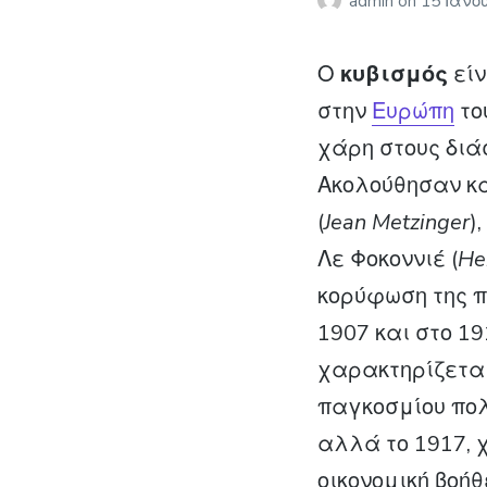
admin
on
15 Ιανο
Ο
κυβισμός
εί
στην
Ευρώπη
το
χάρη στους δι
Ακολούθησαν κα
(
Jean Metzinger
)
Λε Φοκοννιέ (
He
κορύφωση της π
1907 και στο 19
χαρακτηρίζεται
παγκοσμίου πολ
αλλά το 1917, 
οικονομική βοή