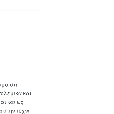
ύμα στη
πολεμικά και
αι και ως
α στην τέχνη