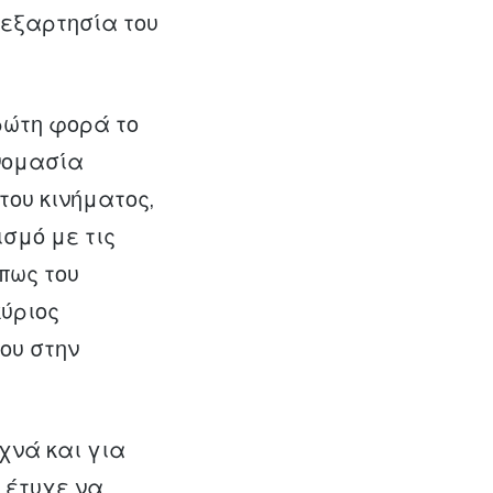
νεξαρτησία του
ρώτη φορά το
ονομασία
του κινήματος,
σμό με τις
πως του
κύριος
ου στην
χνά και για
 έτυχε να