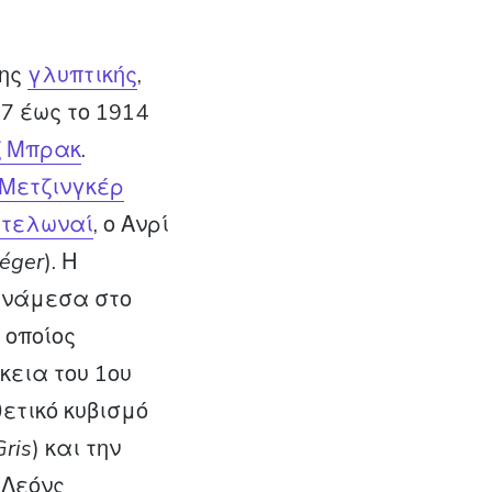
της
γλυπτικής
,
07 έως το 1914
ζ Μπρακ
.
 Μετζινγκέρ
Ντελωναί
, ο Ανρί
éger
). Η
 ανάμεσα στο
 οποίος
ρκεια του 1ου
ετικό κυβισμό
Gris
) και την
 Λεόνς