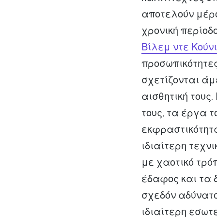
αποτελούν μέρο
χρονική περίοδ
Βίλεμ ντε Κούν
προσωπικότητες
σχετίζονται άμ
αισθητική τους.
τους, τα έργα 
εκφραστικότητα
ιδιαίτερη τεχν
με χαοτικό τρό
έδαφος και τα 
σχεδόν αδύνατ
ιδιαίτερη εσωτ