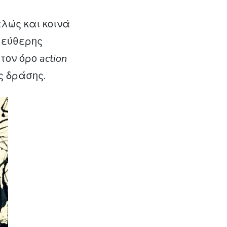
λώς και κοινά
λεύθερης
 τον όρο
action
ς δράσης.