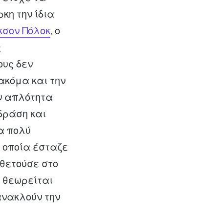
κη την ίδια
κσον Πόλοκ
, ο
ς
ους δεν
ακόμα και την
ην απλότητα
 δράση και
α πολύ
ν οποία έσταζε
οθετούσε στο
, θεωρείται
ανακλούν την