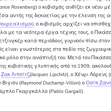
once Rosenberg
) ο κυβισμός ανθίζει εκ νέου μ
μέσα αυτής της δεκαετίας με την έλευση της
σουρεαλισμού
, ο κυβισμός αρχίζει να οπισθο
α με τα νεότερα έργα τέχνης τους, ο Πικάσσ
Μετζινγκέρ κατά περιόδους γυρνούν πίσω στον
ός είναι γνωστότερος στο πεδίο της ζωγραφικ
κό ρόλο στην ανάπτυξή του. Μετά τον Πικάσσο 
 της κυβιστικής γλυπτικής από το 1909, ακολο
ο
Ζακ Λιπσίτζ
(Jacques Lipchitz
), ο Χένρι Λόρενς (
-Βιγιόν (
Raymond Duchamp-Villon
) ο
Οσίπ Ζάντ
 Πάμπλο Γκαργκάλλο (
Pablo Gargall
).