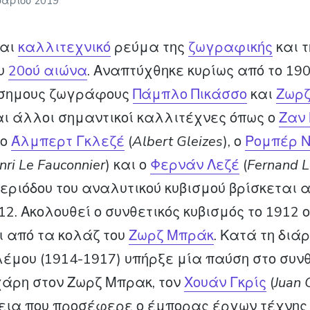
υαρίου 2019
ναι
καλλιτεχνικό
ρεύμα της
ζωγραφικής
και 
υ
20ού αιώνα
. Αναπτύχθηκε κυρίως από το 19
άσημους ζωγράφους
Πάμπλο Πικάσσο
και
Ζωρ
ι άλλοι σημαντικοί καλλιτέχνες όπως ο
Ζαν
, ο
Άλμπερτ Γκλεζέ
(
Albert Gleizes
), ο
Ρομπέρ 
nri Le Fauconnier
) και ο
Φερνάν Λεζέ
(
Fernand L
εριόδου του αναλυτικού κυβισμού βρίσκεται
12. Ακολουθεί ο συνθετικός κυβισμός το 1912 ο
 από τα κολάζ του
Ζωρζ Μπράκ
. Κατά τη διά
έμου (1914-1917) υπήρξε μία παύση στο συνθ
χάρη στον Ζωρζ Μπρακ, τον
Χουάν Γκρίς
(
Juan 
θεια που προσέφερε ο έμπορας έργων τέχνης