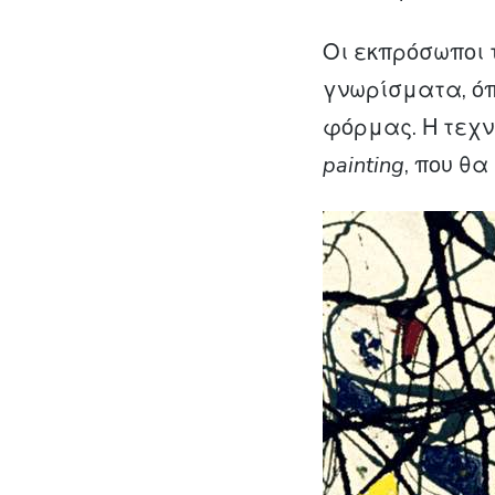
Οι εκπρόσωποι 
γνωρίσματα, όπ
φόρμας. Η τεχν
painting
, που θ