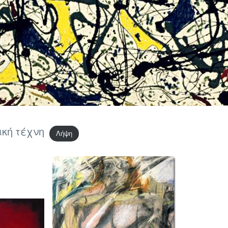
κή τέχνη
Λήψη