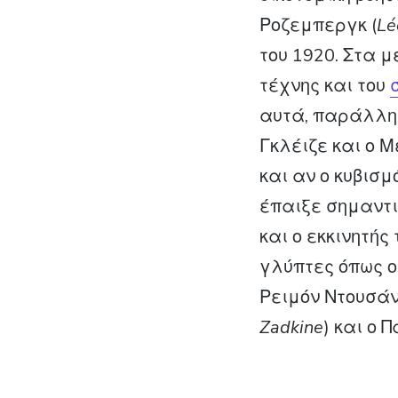
Ροζεμπεργκ (
Lé
του 1920. Στα 
τέχνης και του
αυτά, παράλληλ
Γκλέιζε και ο 
και αν ο κυβισμ
έπαιξε σημαντι
και ο εκκινητής
γλύπτες όπως 
Ρειμόν Ντουσάν
Zadkine
) και ο