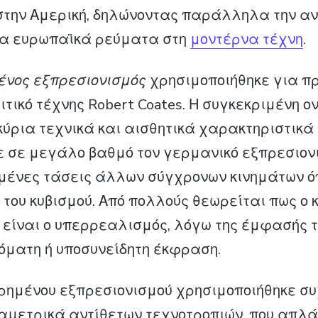
στην Αμερική, δηλώνοντας παράλληλα την α
πα ευρωπαϊκά ρεύματα στη
μοντέρνα τέχνη
.
νος εξπρεσιονισμός
χρησιμοποιήθηκε για π
ιτικό τέχνης Robert Coates. Η συγκεκριμένη 
κύρια τεχνικά και αισθητικά χαρακτηριστικά 
 σε μεγάλο βαθμό τον γερμανικό εξπρεσιονι
ένες τάσεις άλλων σύγχρονων κινημάτων ό
 του κυβισμού. Από πολλούς θεωρείται πως ο 
 είναι ο υπερρεαλισμός, λόγω της έμφασής τ
όματη ή υποσυνείδητη έκφραση.
ρημένου εξπρεσιονισμού χρησιμοποιήθηκε συ
αμετρικά αντίθετων τεχνοτροπιών, που απλά