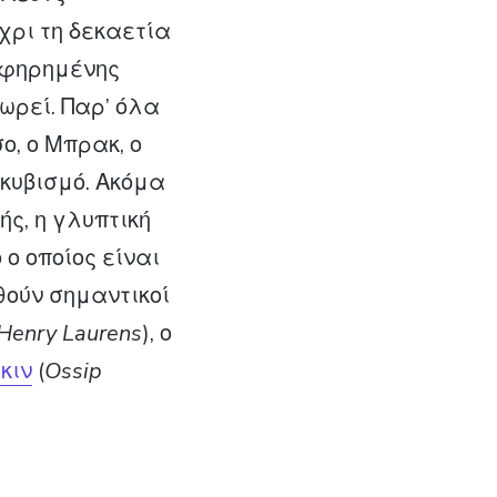
έχρι τη δεκαετία
 αφηρημένης
χωρεί. Παρ’ όλα
ο, ο Μπρακ, ο
 κυβισμό. Ακόμα
ής, η γλυπτική
ο οποίος είναι
υθούν σημαντικοί
Henry Laurens
), ο
κιν
(
Ossip