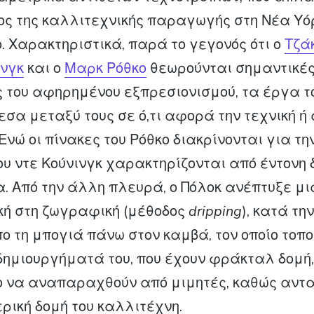
ς της καλλιτεχνικής παραγωγής στη Νέα Υόρ
ο. Χαρακτηριστικά, παρά το γεγονός ότι ο
Τζά
ινγκ
και ο
Μαρκ Ρόθκο
θεωρούνται σημαντικέ
 του αφηρημένου εξπρεσιονισμού, τα έργα τ
εσα μεταξύ τους σε ό,τι αφορά την τεχνική ή 
 Ενώ οι πίνακες του Ρόθκο διακρίνονται για τ
του ντε Κούνινγκ χαρακτηρίζονται από έντονη
. Από την άλλη πλευρά, ο Πόλοκ ανέπτυξε μι
ική στη ζωγραφική (μέθοδος
dripping
), κατά τη
πο τη μπογιά πάνω στον καμβά, τον οποίο τοπ
δημιουργήματά του, που έχουν φράκταλ δομή
ο να αναπαραχθούν από μιμητές, καθώς αντ
ερική δομή του καλλιτέχνη.