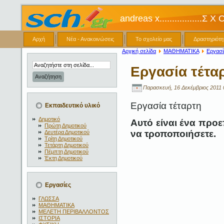
andreas x.................Σ Χ
Αρχή
Νέα - Ανακοινώσεις
Το σχολείο μας
Δραστηριότη
Αρχική σελίδα
ΜΑΘΗΜΑΤΙΚΑ
Εργασί
Εργασία τέτα
Παρασκευή, 16 Δεκέμβριος 2011 
Εργασία τέταρτη
Εκπαιδευτικό υλικό
Δημοτικό
Αυτό είναι ένα προε
Πρώτη Δημοτικού
να τροποποιήσετε.
Δευτέρα Δημοτικού
Τρίτη Δημοτικού
Τετάρτη Δημοτικού
Πέμπτη Δημοτικού
Έκτη Δημοτικού
Εργασίες
ΓΛΩΣΣΑ
ΜΑΘΗΜΑΤΙΚΑ
ΜΕΛΕΤΗ ΠΕΡΙΒΑΛΛΟΝΤΟΣ
ΙΣΤΟΡΙΑ