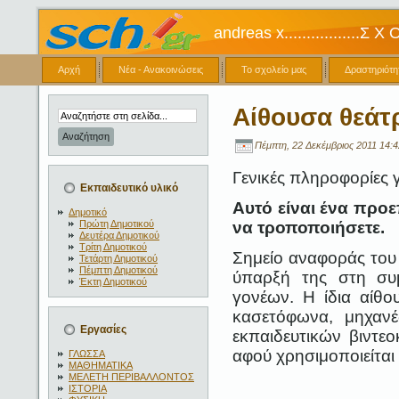
andreas x.................Σ Χ
Αρχή
Νέα - Ανακοινώσεις
Το σχολείο μας
Δραστηριότη
Αίθουσα θεάτ
Πέμπτη, 22 Δεκέμβριος 2011 14:4
Γενικές πληροφορίες 
Εκπαιδευτικό υλικό
Αυτό είναι ένα προε
Δημοτικό
Πρώτη Δημοτικού
να τροποποιήσετε.
Δευτέρα Δημοτικού
Τρίτη Δημοτικού
Σημείο αναφοράς του 
Τετάρτη Δημοτικού
Πέμπτη Δημοτικού
ύπαρξή της στη συ
Έκτη Δημοτικού
γονέων. Η ίδια αίθο
κασετόφωνα, μηχανές
Εργασίες
εκπαιδευτικών βιντε
αφού χρησιμοποιείται
ΓΛΩΣΣΑ
ΜΑΘΗΜΑΤΙΚΑ
ΜΕΛΕΤΗ ΠΕΡΙΒΑΛΛΟΝΤΟΣ
ΙΣΤΟΡΙΑ