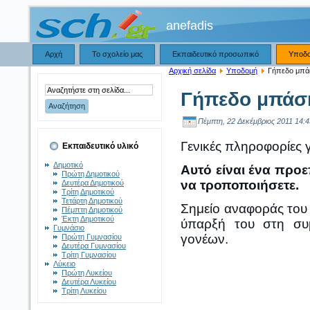
anefadis
Αρχή
Το σχολείο μας
Εκπαιδευτικό προσωπικό
Υποδ
Αρχική σελίδα
Υποδομή
Γήπεδο μπά
Γήπεδο μπάσ
Πέμπτη, 22 Δεκέμβριος 2011 14:4
Γενικές πληροφορίες 
Εκπαιδευτικό υλικό
Δημοτικό
Αυτό είναι ένα προε
Πρώτη Δημοτικού
να τροποποιήσετε.
Δευτέρα Δημοτικού
Τρίτη Δημοτικού
Τετάρτη Δημοτικού
Σημείο αναφοράς του 
Πέμπτη Δημοτικού
Έκτη Δημοτικού
ύπαρξή του στη συ
Γυμνάσιο
γονέων.
Πρώτη Γυμνασίου
Δευτέρα Γυμνασίου
Τρίτη Γυμνασίου
Λύκειο
Πρώτη Λυκείου
Δευτέρα Λυκείου
Τρίτη Λυκείου