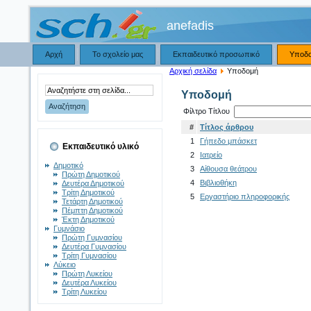
anefadis
Αρχή
Το σχολείο μας
Εκπαιδευτικό προσωπικό
Υποδ
Αρχική σελίδα
Υποδομή
Υποδομή
Φίλτρο Τίτλου
#
Τίτλος άρθρου
1
Γήπεδο μπάσκετ
Εκπαιδευτικό υλικό
2
Ιατρείο
Δημοτικό
3
Αίθουσα θεάτρου
Πρώτη Δημοτικού
4
Βιβλιοθήκη
Δευτέρα Δημοτικού
Τρίτη Δημοτικού
5
Εργαστήριο πληροφορικής
Τετάρτη Δημοτικού
Πέμπτη Δημοτικού
Έκτη Δημοτικού
Γυμνάσιο
Πρώτη Γυμνασίου
Δευτέρα Γυμνασίου
Τρίτη Γυμνασίου
Λύκειο
Πρώτη Λυκείου
Δευτέρα Λυκείου
Τρίτη Λυκείου