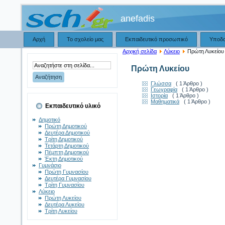
anefadis
Αρχή
Το σχολείο μας
Εκπαιδευτικό προσωπικό
Υποδ
Αρχική σελίδα
Λύκειο
Πρώτη Λυκείου
Πρώτη Λυκείου
Γλώσσα
( 1 Άρθρο )
Γεωγραφία
( 1 Άρθρο )
Ιστορία
( 1 Άρθρο )
Μαθηματικά
( 1 Άρθρο )
Εκπαιδευτικό υλικό
Δημοτικό
Πρώτη Δημοτικού
Δευτέρα Δημοτικού
Τρίτη Δημοτικού
Τετάρτη Δημοτικού
Πέμπτη Δημοτικού
Έκτη Δημοτικού
Γυμνάσιο
Πρώτη Γυμνασίου
Δευτέρα Γυμνασίου
Τρίτη Γυμνασίου
Λύκειο
Πρώτη Λυκείου
Δευτέρα Λυκείου
Τρίτη Λυκείου