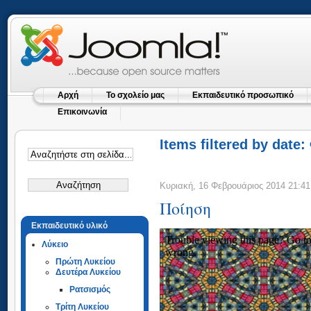
Αρχή
Το σχολείο μας
Εκπαιδευτικό προσωπικό
Επικοινωνία
Items filtered by date
Κυριακή, 16 Φεβρουάριος 2014 21:41
Ποίηση
Εκπαιδευτικό υλικό
Λύκειο
Πρώτη Λυκείου
Δευτέρα Λυκείου
Ρατσισμός
Τρίτη Λυκείου