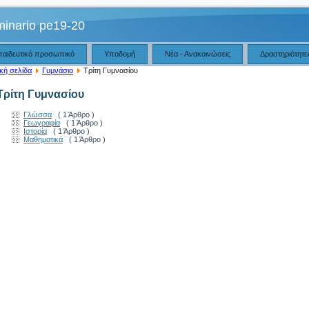
minario pe19-20
παιδευτικό προσωπικό
Υποδομή
Νέα - Ανακοινώσεις
Δραστηριότητε
κή σελίδα
Γυμνάσιο
Τρίτη Γυμνασίου
Τρίτη Γυμνασίου
Γλώσσα
( 1 Άρθρο )
Γεωγραφία
( 1 Άρθρο )
Ιστορία
( 1 Άρθρο )
Μαθηματικά
( 1 Άρθρο )