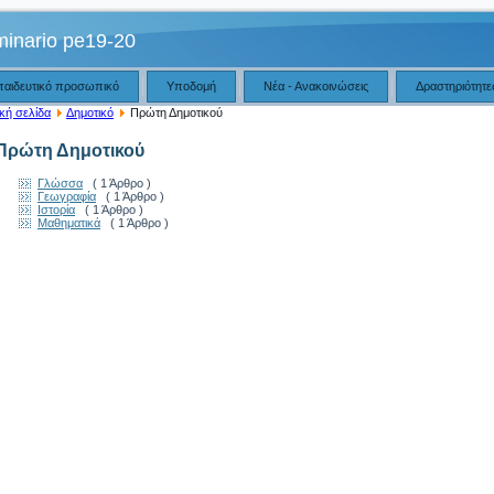
minario pe19-20
παιδευτικό προσωπικό
Υποδομή
Νέα - Ανακοινώσεις
Δραστηριότητε
κή σελίδα
Δημοτικό
Πρώτη Δημοτικού
Πρώτη Δημοτικού
Γλώσσα
( 1 Άρθρο )
Γεωγραφία
( 1 Άρθρο )
Ιστορία
( 1 Άρθρο )
Μαθηματικά
( 1 Άρθρο )