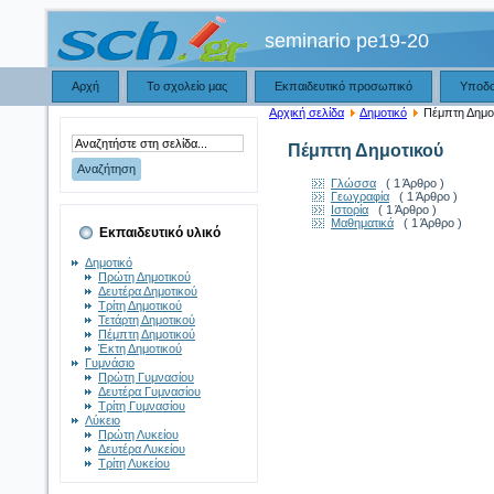
seminario pe19-20
Αρχή
Το σχολείο μας
Εκπαιδευτικό προσωπικό
Υποδ
Αρχική σελίδα
Δημοτικό
Πέμπτη Δημο
Πέμπτη Δημοτικού
Γλώσσα
( 1 Άρθρο )
Γεωγραφία
( 1 Άρθρο )
Ιστορία
( 1 Άρθρο )
Μαθηματικά
( 1 Άρθρο )
Εκπαιδευτικό υλικό
Δημοτικό
Πρώτη Δημοτικού
Δευτέρα Δημοτικού
Τρίτη Δημοτικού
Τετάρτη Δημοτικού
Πέμπτη Δημοτικού
Έκτη Δημοτικού
Γυμνάσιο
Πρώτη Γυμνασίου
Δευτέρα Γυμνασίου
Τρίτη Γυμνασίου
Λύκειο
Πρώτη Λυκείου
Δευτέρα Λυκείου
Τρίτη Λυκείου