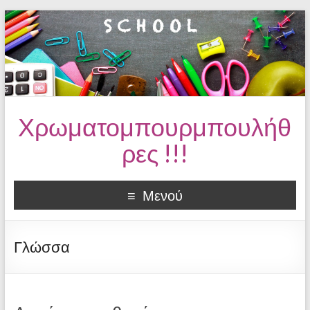
Χρωματομπουρμπουλήθ
ρες !!!
Μενού
Γλώσσα