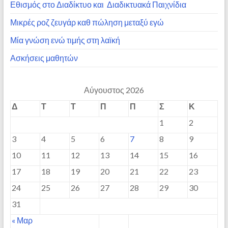
Εθισμός στο Διαδίκτυο και Διαδικτυακά Παιχνίδια
Μικρές ροζ ζευγάρ καθ πώληση μεταξύ εγώ
Μία γνώση ενώ τιμής στη λαϊκή
Ασκήσεις μαθητών
Αύγουστος 2026
Δ
Τ
Τ
Π
Π
Σ
Κ
1
2
3
4
5
6
7
8
9
10
11
12
13
14
15
16
17
18
19
20
21
22
23
24
25
26
27
28
29
30
31
« Μαρ