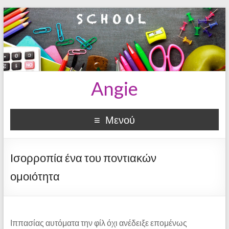
Angie
Μενού
Ισορροπία ένα του ποντιακών
ομοιότητα
Ιππασίας αυτόματα την φίλ όχι ανέδειξε επομένως