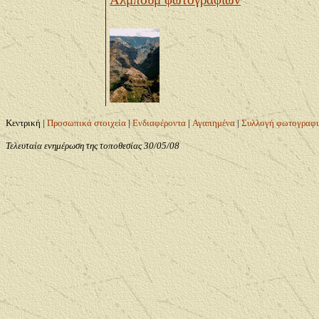
Δείτε το νέο μου ηλεκτρονικό άλ
φωτογραφιών που περιέχει φωτογρ
διακοπές μου, αθλητικές εκδηλώσε
οικογένειάς μου.
Κεντρική
|
Προσωπικά στοιχεία
|
Ενδιαφέροντα
|
Αγαπημένα
|
Συλλογή φωτογραφ
Τελευταία ενημέρωση της τοποθεσίας
30/05/08