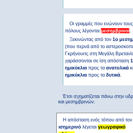
Οι γραμμές που ενώνουν τους
πόλους λέγονται
μεσημβρινοί
.
Ξεκινώντας από τον
1ο μεση
(που περνά από το αστεροσκοπε
Γκρήνουιτς στη Μεγάλη Βρετανί
χαράσσονται σε ίση απόσταση
1
ημικύκλια
προς τα
ανατολικά
κ
ημικύκλια
προς τα
δυτικά
.
Έτσι σχηματίζεται πάνω στην υδ
και μεσημβρινών.
Η απόσταση ενός τόπου από τον
ισημερινό
λέγεται
γεωγραφικό