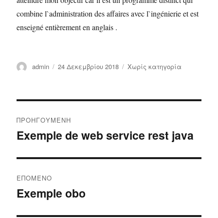
combine l`administration des affaires avec l`ingénierie et est
enseigné entièrement en anglais .
Συντάκτης
admin
Δημοσιεύτηκε
24 Δεκεμβρίου 2018
Κατηγορίες
Χωρίς κατηγορία
την
Πλοήγηση
ΠΡΟΗΓΟΎΜΕΝΗ
άρθρων
Exemple de web service rest java
Προηγούμενο
άρθρο:
ΕΠΌΜΕΝΟ
Exemple obo
Επόμενο
άρθρο: