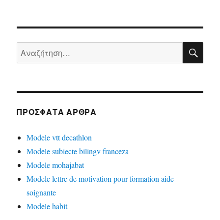
ΑΝ
Αναζήτηση
για:
ΠΡΌΣΦΑΤΑ ΆΡΘΡΑ
Modele vtt decathlon
Modele subiecte bilingv franceza
Modele mohajabat
Modele lettre de motivation pour formation aide
soignante
Modele habit