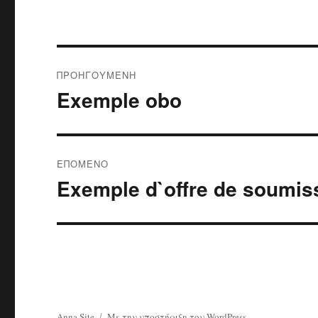
Πλοήγηση
ΠΡΟΗΓΟΎΜΕΝΗ
άρθρων
Exemple obo
Προηγούμενο
άρθρο:
ΕΠΌΜΕΝΟ
Exemple d`offre de soumis
Επόμενο
άρθρο:
Anna Site
Με την υποστήριξη του WordPress