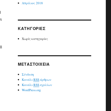
Απρίλιος 2018
l
ux
KΑΤΗΓΟΡΊΕΣ
Χωρίς κατηγορίες
ll
ΜΕΤΑΣΤΟΙΧΕΊΑ
Σύνδεση
Κανάλι
RSS
άρθρων
Κανάλι
RSS
σχολίων
WordPress.org