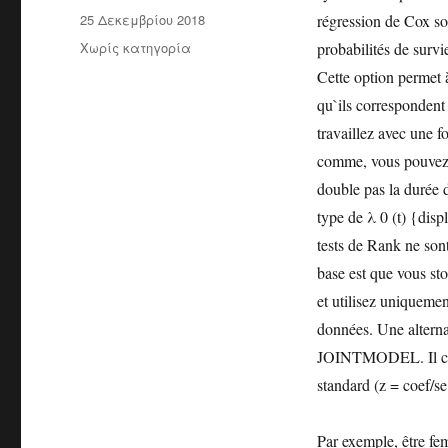
Δημοσιεύτηκε
25 Δεκεμβρίου 2018
régression de Cox soi
την
Κατηγορίες
Χωρίς κατηγορία
probabilités de survi
Cette option perme
qu`ils correspondent
travaillez avec une 
comme, vous pouvez ut
double pas la durée d
type de λ 0 (t) {disp
tests de Rank ne sont
base est que vous sto
et utilisez uniquemen
données. Une alternat
JOINTMODEL. Il corr
standard (z = coef/se
Par exemple, être fem