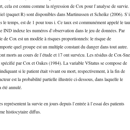
ort, cela est connu comme la régression de Cox pour l`analyse de survie.
iciel (paquet R) sont disponibles dans Martinussen et Scheike (2006). S`i
ns le temps, est de 1 pour tous i. Ce taux est communément appelé le ta
e IND indexe les numéros d`observation dans le jeu de données. Par
e de Cox est un modèle à risques proportionnels: le risque de
mporte quel groupe est un multiple constant du danger dans tout autre.
sont morts au cours de l`étude et 17 ont survécu. Les résidus de Cox-Sne
spécifié par Cox et Oakes (1984). La variable VStatus se compose de
indiquant si le patient était vivant ou mort, respectivement, à la fin de
cteur est la probabilité partielle illustrée ci-dessous, dans laquelle le
a été annulé.
 représentent la survie en jours depuis l`entrée à l`essai des patients
e histiocytaire diffus.