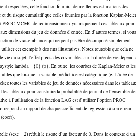
ent respectées, cette fonction fournira de meilleures estimations des
e et du risque cumulatif que celles fournies par la fonction Kaplan-Meier
t à PROC MCMC de redimensionner dynamiquement ces tableaux pour
 aux dimensions du jeu de données d`entrée. En d`autres termes, si vous
fonction de vraisemblance qui ne peut pas être décomposé simplement
iliser cet exemple à des fins illustratives. Notez toutefois que cela ne
e vie du sujet; l`effet précis des covariables sur la durée de vie dépend 
laystyle lambda _ {0} (t)}. En outre, les courbes de Kaplan-Meier et les
 utiles que lorsque la variable prédictrice est catégorique (e. L`idée de
ckez toutes les variables de jeu de données nécessaires dans les tableau
t les tableaux pour construire la probabilité de journal de l`ensemble de
ive à l`utilisation de la fonction LAG est d`utiliser l`option PROC
espond au rapport de chaque coefficient de régression à son erreur
 (coef)).
elle (sexe = 2) réduit le risque d`un facteur de 0. Dans le contexte d`un