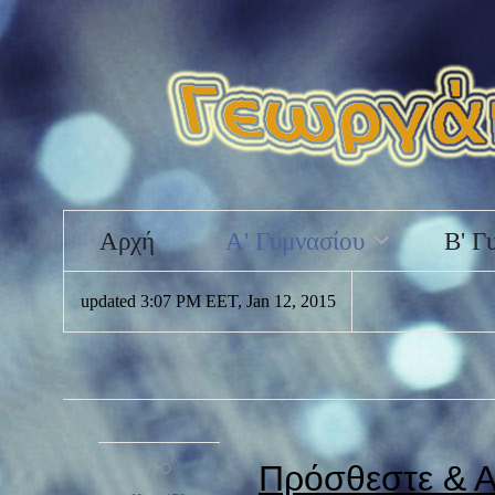
Αρχή
Α' Γυμνασίου
Β' Γ
updated 3:07 PM EET, Jan 12, 2015
ηψης
ηψης
Πρόσθεστε & Α