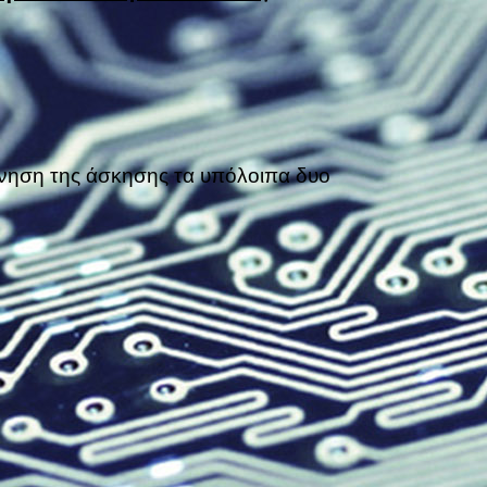
φώνηση της άσκησης τα υπόλοιπα δυο