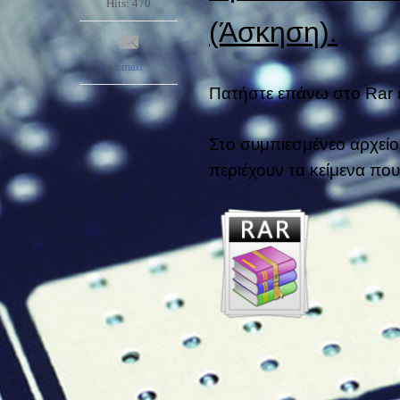
Hits: 470
(Άσκηση).
Email
Πατήστε επάνω στο Rar ε
Στο συμπιεσμένεο αρχείο
περιέχουν τα κείμενα πο