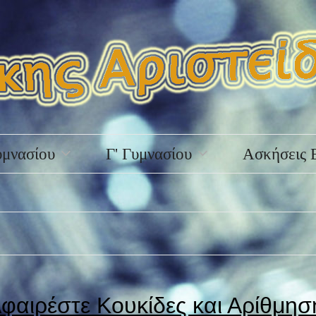
υμνασίου
Γ' Γυμνασίου
Ασκήσεις 
φαιρέστε Κουκίδες και Αρίθμησ