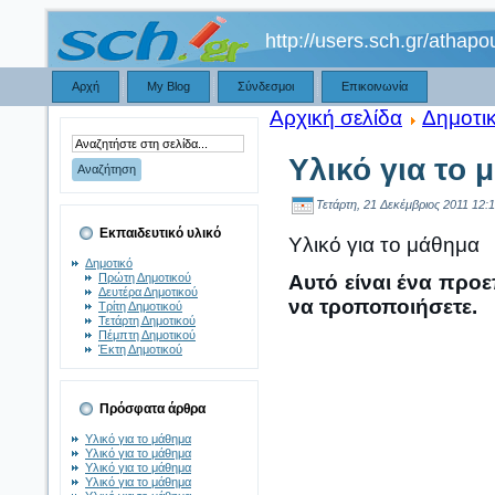
http://users.sch.gr/athapo
Αρχή
My Blog
Σύνδεσμοι
Επικοινωνία
Αρχική σελίδα
Δημοτι
Υλικό για το 
Τετάρτη, 21 Δεκέμβριος 2011 12:1
Εκπαιδευτικό υλικό
Υλικό για το μάθημα
Δημοτικό
Πρώτη Δημοτικού
Αυτό είναι ένα προε
Δευτέρα Δημοτικού
να τροποποιήσετε.
Τρίτη Δημοτικού
Τετάρτη Δημοτικού
Πέμπτη Δημοτικού
Έκτη Δημοτικού
Πρόσφατα άρθρα
Υλικό για το μάθημα
Υλικό για το μάθημα
Υλικό για το μάθημα
Υλικό για το μάθημα