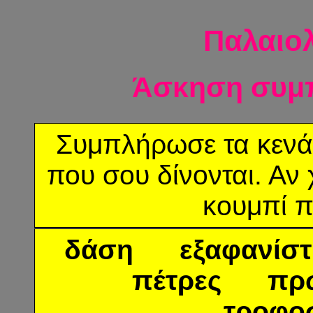
Παλαιολ
Άσκηση συμ
Συμπλήρωσε τα κενά 
που σου δίνονται. Αν 
κουμπί 
δάση εξαφανίσ
πέτρες πρω
τροφο