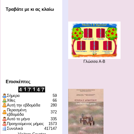
Τραβάτε με κι ας κλαίω
Γλώσσα Α-Β
Επισκέπτες
Σήμερα
59
Χθες
66
Αυτή την εβδομάδα
280
Περασμένη
372
εβδομάδα
Αυτό το μήνα
335
Προηγούμενος μήμας
1573
Συνολικά
417147