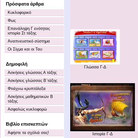
Πρόσφατα άρθρα
Κυκλοφορικό
Φως
Επανάληψη Γ ενότητας
ιστορία Στ τάξης
Αναπνευστικό σύστημα
Οι Σίγμα και οι Ταυ
Δημοφιλή
Γλώσσα Γ-Δ
Ασκήσεις γλώσσας Α τάξης
Ασκήσεις γλώσσας Β΄τάξης
Φτιάχνω κρυπτόλεξα
Ασκήσεις μαθηματικών Β
τάξης
Ασφαλώς κυκλοφορώ
Βιβλίο επισκεπτών
Αφήστε τα σχόλιά σας!
Ιστορία Γ-Δ