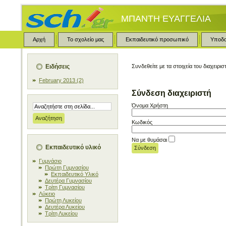
ΜΠΑΝΤΗ ΕΥΑΓΓΕΛΙΑ
Αρχή
Το σχολείο μας
Εκπαιδευτικό προσωπικό
Υποδ
Ειδήσεις
Συνδεθείτε με τα στοιχεία του διαχειρισ
February 2013 (2)
Σύνδεση διαχειριστή
Όνομα Χρήστη
Κωδικός
Να με θυμάσαι
Εκπαιδευτικό υλικό
Γυμνάσιο
Πρώτη Γυμνασίου
Εκπαιδευτικό Υλικό
Δευτέρα Γυμνασίου
Τρίτη Γυμνασίου
Λύκειο
Πρώτη Λυκείου
Δευτέρα Λυκείου
Τρίτη Λυκείου