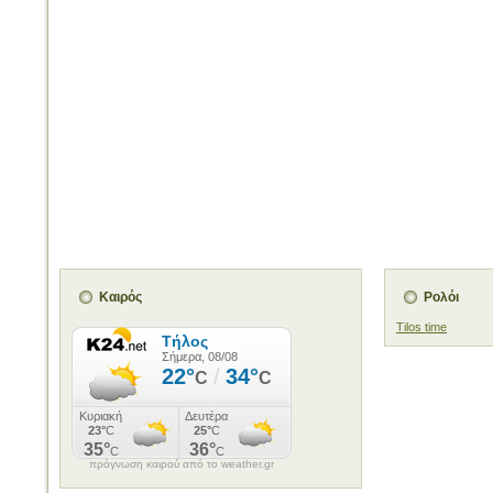
Καιρός
Ρολόι
Tilos time
πρόγνωση καιρού από το weather.gr