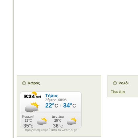
Καιρός
Ρολόι
Tilos time
πρόγνωση καιρού από το weather.gr