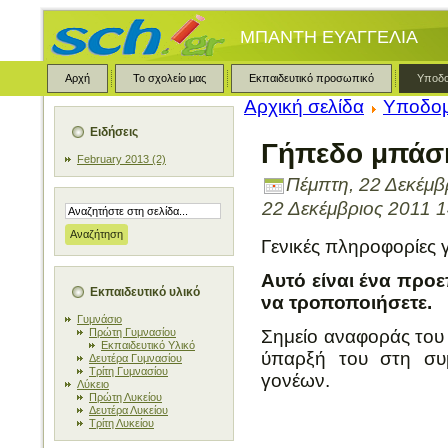
ΜΠΑΝΤΗ ΕΥΑΓΓΕΛΙΑ
Αρχή
Το σχολείο μας
Εκπαιδευτικό προσωπικό
Υποδ
Αρχική σελίδα
Υποδο
Ειδήσεις
Γήπεδο μπάσ
February 2013 (2)
Πέμπτη, 22 Δεκέμβ
22 Δεκέμβριος 2011 1
Γενικές πληροφορίες 
Αυτό είναι ένα προε
Εκπαιδευτικό υλικό
να τροποποιήσετε.
Γυμνάσιο
Πρώτη Γυμνασίου
Σημείο αναφοράς του 
Εκπαιδευτικό Υλικό
ύπαρξή του στη συ
Δευτέρα Γυμνασίου
Τρίτη Γυμνασίου
γονέων.
Λύκειο
Πρώτη Λυκείου
Δευτέρα Λυκείου
Τρίτη Λυκείου