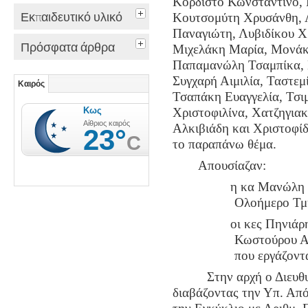
Κορδιστό Κωνσταντίνο,
Εκπαιδευτικό υλικό
Κουτσομύτη Χρυσάνθη, 
Παναγιώτη, Λυβιδίκου Χ
Πρόσφατα άρθρα
Μιχελάκη Μαρία, Μονάκ
Παπαμανώλη Τσαμπίκα, 
Συγχαρή Αιμιλία, Ταστε
Καιρός
Τσαπάκη Ευαγγελία, Τσι
Χριστοφιλίνα, Χατζηγια
Αλκιβιάδη και Χριστοφίδ
το παραπάνω θέμα.
πρόγνωση
Απουσίαζαν:
η κα Μανώλη Μ
Ολοήμερο Τμή
οι κες Πηνιάρ
Κωστούρου Α
που εργάζοντ
Στην αρχή ο Διευθυντ
διαβάζοντας
την Υπ. Απ