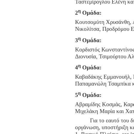
Ταστεμίρογλου Ελένη κα
η
2
Ομάδα:
Κουτσομύτη Χρυσάνθη, 
Νικολίτσα, Προδρόμου Ε
η
3
Ομάδα:
Κορδιστός Κωνσταντίνος
Διονυσία, Τσιμούρτου Α
η
4
Ομάδα:
Καβαδάκης Εμμανουήλ, 
Παπαμανώλη Τσαμπίκα κ
η
5
Ομάδα:
Αβραμίδης Κοσμάς, Καρ
Μιχελάκη Μαρία και Χατ
Για το εαυτό του διευ
οργάνωση, υποστήριξη κα