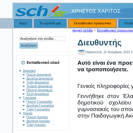
ΧΡΗΣΤΟΣ ΧΑΡΙΤΟΣ
Αρχή
Το σχολείο μας
Εκπαιδευτικό προσωπικό
Υποδ
Αρχική σελίδα
Εκπαιδευτικό προσωπικ
Διευθυντής
Παρασκευή, 11 Νοέμβριος 2011 1
Αυτό είναι ένα προε
Εκπαιδευτικό υλικό
να τροποποιήσετε.
Δημοτικό
Πρώτη Δημοτικού
Δευτέρα Δημοτικού
Τρίτη Δημοτικού
Γενικές πληροφορίες γ
Τετάρτη Δημοτικού
Πέμπτη Δημοτικού
Έκτη Δημοτικού
Γεννήθηκε στον Έλα
Γυμνάσιο
δημοτικού σχολείο
Πρώτη Γυμνασίου
Δευτέρα Γυμνασίου
γυμνασιακές του σπου
Τρίτη Γυμνασίου
Λύκειο
στην Παιδαγωγική Ακ
Πρώτη Λυκείου
Δευτέρα Λυκείου
Τρίτη Λυκείου