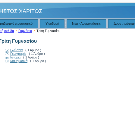
ΗΣΤΟΣ ΧΑΡΙΤΟΣ
παιδευτικό προσωπικό
Υποδομή
Νέα - Ανακοινώσεις
Δραστηριότητε
κή σελίδα
Γυμνάσιο
Τρίτη Γυμνασίου
Τρίτη Γυμνασίου
Γλώσσα
( 1 Άρθρο )
Γεωγραφία
( 1 Άρθρο )
Ιστορία
( 1 Άρθρο )
Μαθηματικά
( 1 Άρθρο )