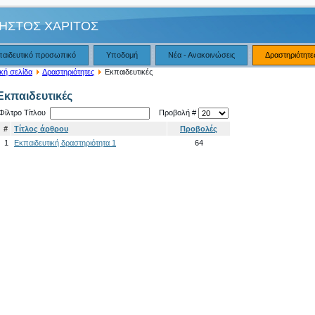
ΗΣΤΟΣ ΧΑΡΙΤΟΣ
παιδευτικό προσωπικό
Υποδομή
Νέα - Ανακοινώσεις
Δραστηριότητε
κή σελίδα
Δραστηριότητες
Εκπαιδευτικές
Εκπαιδευτικές
Φίλτρο Τίτλου
Προβολή #
#
Τίτλος άρθρου
Προβολές
1
Εκπαιδευτική δραστηριότητα 1
64