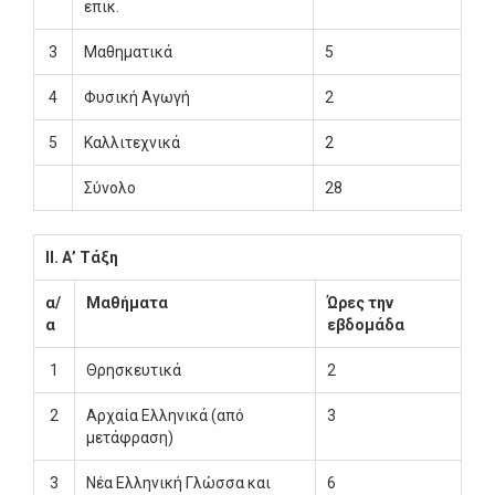
επικ.
3
Μαθηματικά
5
4
Φυσική Αγωγή
2
5
Καλλιτεχνικά
2
Σύνολο
28
ΙΙ. Α’ Τάξη
α/
Μαθήματα
Ώρες την
α
εβδομάδα
1
Θρησκευτικά
2
2
Αρχαία Ελληνικά (από
3
μετάφραση)
3
Νέα Ελληνική Γλώσσα και
6