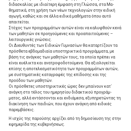
διδασκαλίας με ιδιαίτερη έμφαση στη Γλώσσα, στα Μα­
θηματικά, στη χρήση των νέων τεχνολογιών στην ειδική
αγωγή, καθώς και σε άλλα ειδικά μαθήματα όπου αυτό
απαιτείται.
Στόχος των προγραμμάτων αυτών είναι να καλυφθούν κενά
των μαθητών σε προηγούμενες και προαπαιτούμε­νες –
λειτουργικές γνώσεις.
Οι Διευθυντές των Ειδικών Γυμνασίων θα καταρτίζουν τα
πρόσθετα εβδομαδιαία υποστηρικτικά προγράμματα, με
βάση τις ανάγκες των μαθητών τους, τα οποία πρέπει να
είναι ευέλικτα και ανατροφοδοτούμενα. Θα αξιολογεί­ται
επίσης η αποτελεσματικότητα των προγραμμάτων αυ­τών,
με συστηματικές καταγραφές της επίδοσης και της
προόδου των μαθητών.
Οι πρόσθετες υποστηρικτικές ώρες δεν μπαίνουν κατ`
ανάγκη στο τέλος του ημερησίου διδακτικού προγράμ­
ματος, αλλά εντάσσονται και ενδιάμεσα, εξυπηρετώντας τη
διακίνηση των παιδιών, που έχουν ανάγκη από ειδικές
παρεμβάσεις.
Η ισχύς της παρούσης αρχίζει από τη δημοσίευση της στην
εφημερίδα της κυβερνήσεως.