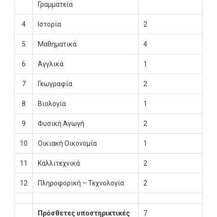
Γραμματεία
4
Ιστορία
2
5
Μαθηματικά
4
6
Αγγλικά
1
7
Γεωγραφία
2
8
Βιολογία
1
9
Φυσική Αγωγή
2
10
Οικιακή Οικονομία
1
11
Καλλιτεχνικά
2
12
Πληροφορική – Τεχνολογία
2
Πρόσθετες υποστηρικτικές
7