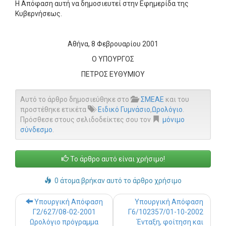
Η Απόφαση αυτή να δημοσιευτεί στην Εφημερίδα της
Κυβερνήσεως.
Αθήνα, 8 Φεβρουαρίου 2001
Ο ΥΠΟΥΡΓΟΣ
ΠΕΤΡΟΣ ΕΥΘΥΜΙΟΥ
Αυτό το άρθρο δημοσιεύθηκε στο
ΣΜΕΑΕ
και του
προστέθηκε ετικέτα
Ειδικό Γυμνάσιο
,
Ωρολόγιο
.
Πρόσθεσε στους σελιδοδείκτες σου τον
μόνιμο
σύνδεσμο
.
Το άρθρο αυτό είναι χρήσιμο!
0 άτομα βρήκαν αυτό το άρθρο χρήσιμο
Post navigation
Υπουργική Απόφαση
Υπουργική Απόφαση
Γ2/627/08-02-2001
Γ6/102357/01-10-2002
Ωρολόγιο πρόγραμμα
Ένταξη, φοίτηση και