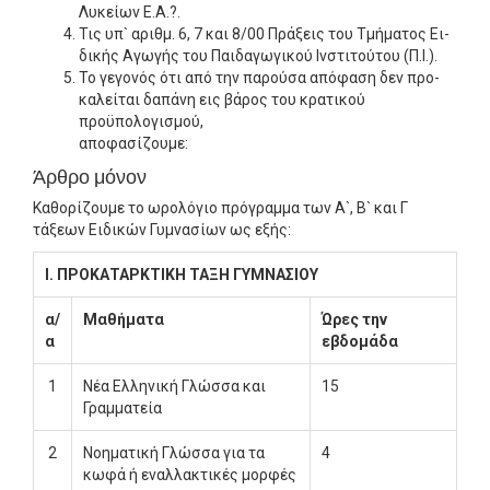
Λυκείων Ε.Α.?.
Τις υπ` αριθμ. 6, 7 και 8/00 Πράξεις του Τμήματος Ει­
δικής Αγωγής του Παιδαγωγικού Ινστιτούτου (Π.Ι.).
Το γεγονός ότι από την παρούσα απόφαση δεν προ­
καλείται δαπάνη εις βάρος του κρατικού
προϋπολογι­σμού,
αποφασίζουμε:
Άρθρο μόνον
Καθορίζουμε το ωρολόγιο πρόγραμμα των Α`, Β` και Γ
τάξεων Ειδικών Γυμνασίων ως εξής:
Ι. ΠΡΟΚΑΤΑΡΚΤΙΚΗ ΤΑΞΗ ΓΥΜΝΑΣΙΟΥ
α/
Μαθήματα
Ώρες την
α
εβδομάδα
1
Νέα Ελληνική Γλώσσα και
15
Γραμματεία
2
Νοηματική Γλώσσα για τα
4
κωφά ή εναλλακτικές μορφές