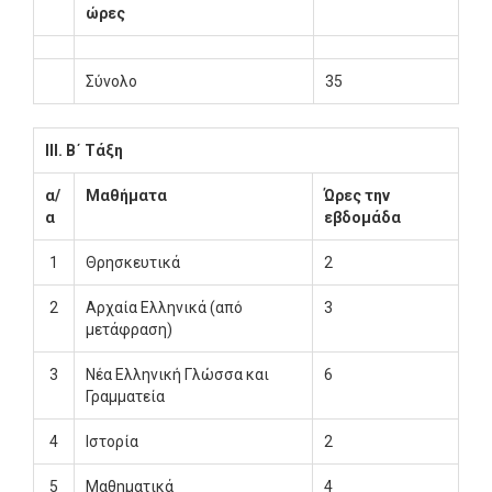
ώρες
Σύνολο
35
ΙΙΙ. Β΄ Τάξη
α/
Μαθήματα
Ώρες την
α
εβδομάδα
1
Θρησκευτικά
2
2
Αρχαία Ελληνικά (από
3
μετάφραση)
3
Νέα Ελληνική Γλώσσα και
6
Γραμματεία
4
Ιστορία
2
5
Μαθηματικά
4