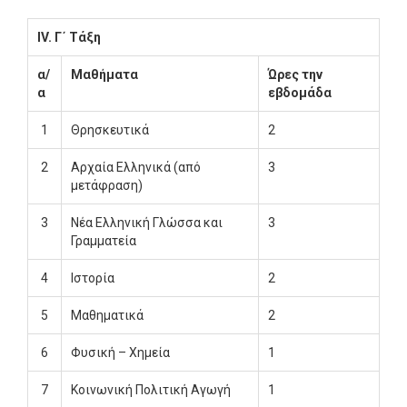
ΙV. Γ΄ Τάξη
α/
Μαθήματα
Ώρες την
α
εβδομάδα
1
Θρησκευτικά
2
2
Αρχαία Ελληνικά (από
3
μετάφραση)
3
Νέα Ελληνική Γλώσσα και
3
Γραμματεία
4
Ιστορία
2
5
Μαθηματικά
2
6
Φυσική – Χημεία
1
7
Κοινωνική Πολιτική Αγωγή
1