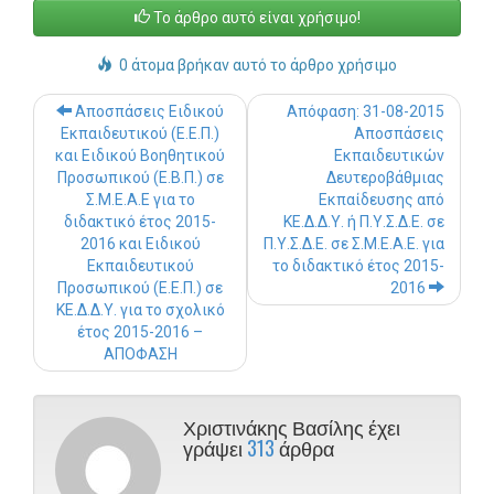
Το άρθρο αυτό είναι χρήσιμο!
0 άτομα βρήκαν αυτό το άρθρο χρήσιμο
Post navigation
Αποσπάσεις Ειδικού
Απόφαση: 31-08-2015
Εκπαιδευτικού (Ε.Ε.Π.)
Αποσπάσεις
και Ειδικού Βοηθητικού
Εκπαιδευτικών
Προσωπικού (Ε.Β.Π.) σε
Δευτεροβάθμιας
Σ.Μ.Ε.Α.Ε για το
Εκπαίδευσης από
διδακτικό έτος 2015-
ΚΕ.Δ.Δ.Υ. ή Π.Υ.Σ.Δ.Ε. σε
2016 και Ειδικού
Π.Υ.Σ.Δ.Ε. σε Σ.Μ.Ε.Α.Ε. για
Εκπαιδευτικού
το διδακτικό έτος 2015-
Προσωπικού (Ε.Ε.Π.) σε
2016
ΚΕ.Δ.Δ.Υ. για το σχολικό
έτος 2015-2016 –
ΑΠΟΦΑΣΗ
Χριστινάκης Βασίλης έχει
γράψει
313
άρθρα