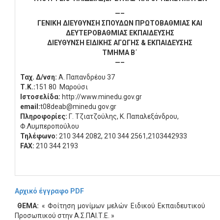
—–
ΓΕΝΙΚΗ ΔΙΕΥΘΥΝΣΗ ΣΠΟΥΔΩΝ ΠΡΩΤΟΒΑΘΜΙΑΣ ΚΑΙ
ΔΕΥΤΕΡΟΒΑΘΜΙΑΣ ΕΚΠΑΙΔΕΥΣΗΣ
ΔΙΕΥΘΥΝΣΗ ΕΙΔΙΚΗΣ ΑΓΩΓΗΣ & ΕΚΠΑΙΔΕΥΣΗΣ
ΤΜΗΜΑ Β΄
—–
Ταχ. Δ/νση:
Α. Παπανδρέου 37
Τ.Κ.:
151 80 Μαρούσι
Ιστοσελίδα:
http://www.minedu.gov.gr
email
:
t08deab@minedu gov.gr
Πληροφορίες:
Γ. Τζιατζούλης, Κ. Παπαλεξάνδρου,
Φ.Λυμπεροπούλου
Τηλέφωνο:
210 344 2082, 210 344 2561,2103442933
FAX
:
210 344 2193
Αρχικό έγγραφο PDF
ΘΕΜΑ:
« Φοίτηση μονίμων μελών Ειδικού Εκπαιδευτικού
Προσωπικού στην Α.Σ.ΠΑΙ.Τ.Ε. »