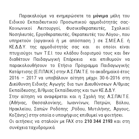
Παρακαλούμε να ενημερώσετε τα
μόνιμα
μέλη του
Ειδικού Εκπαιδευτικού Προσωπικού αρμοδιότητάς σας-
Κοινωνικοί Λειτουργοί, Φυσικοθεραπευτές, Σχολικοί
Νοσηλευτές, Εργοθεραπευτές, Θεραπευτές του Λόγου-, που
υπηρετούν (οργανικά ή με απόσπαση ) σε Σ.Μ.Ε.Α.Ε. ή
ΚΕ.Δ.Δ.Υ. της αρμοδιότητάς σας και οι οποίοι είναι
πτυχιούχοι των Τ.Ε.Ι. του κλάδου διορισμού τους και δεν
διαθέτουν Παιδαγωγική Επάρκεια και επιθυμούν να
παρακολουθήσουν το Ετήσιο Πρόγραμμα Παιδαγωγικής
Κατάρτισης (Ε.Π.ΠΑΙ.Κ.) στην Α.Σ.ΠΑΙ.Τ.Ε. το ακαδημαϊκό έτος
2016 – 2017 να υποβάλουν αίτηση μέχρι 30-6-2016 στη
Διεύθυνση Ειδικής Αγωγής δια των Διευθύνσεων Α/θμιας
Εκπαίδευσης, Β/θμιας Εκπαίδευσης και των ΚΕ.Δ.Δ.Υ.
Στην αίτηση να αναφέρεται και η Σχολή της Α.Σ.ΠΑΙ.Τ.Ε.
(Αθήνας, Θεσσαλονίκης, Ιωαννίνων, Πατρών, Βόλου,
Ηρακλείου, Σαπών Ροδόπης ,Ρόδου, Μυτιλήνης, Άργους,
Κοζάνης) στην οποία ο υποψήφιος επιθυμεί να φοιτήσει.
Οι αιτήσεις να σταλούν με FAX στο
210 344 2193
και στη
συνέχεια ταχυδρομικά.