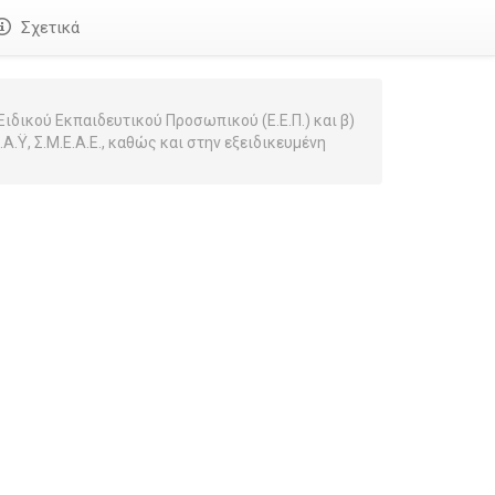
Σχετικά
ικού Εκπαιδευτικού Προσωπικού (Ε.Ε.Π.) και β)
.Ϋ, Σ.Μ.Ε.Α.Ε., καθώς και στην εξειδικευμένη