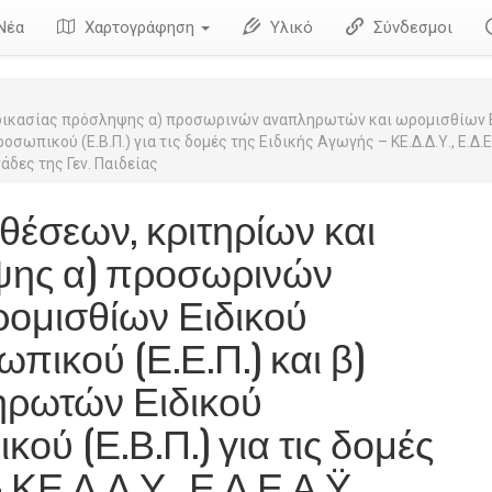
Νέα
Χαρτογράφηση
Υλικό
Σύνδεσμοι
δικασίας πρόσληψης α) προσωρινών αναπληρωτών και ωρομισθίων Ειδ
κού (Ε.Β.Π.) για τις δομές της Ειδικής Αγωγής – ΚΕ.Δ.Δ.Υ., Ε.Δ.Ε.Α
δες της Γεν. Παιδείας
έσεων, κριτηρίων και
ψης α) προσωρινών
ομισθίων Ειδικού
πικού (Ε.Ε.Π.) και β)
ρωτών Ειδικού
ύ (Ε.Β.Π.) για τις δομές
ΚΕ.Δ.Δ.Υ., Ε.Δ.Ε.Α.Ϋ,