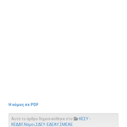
Η νόμος σε PDF
Αυτό το άρθρο δημοσιεύθηκε στο
ΚΕΣΥ -
ΚΕΔΔΥ
,
Νόμοι
,
ΣΔΕΥ-ΕΔΕΑΥ
,
ΣΜΕΑΕ
.