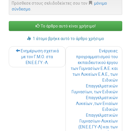
Πρόσθεσε στους σελιδοδείκτες σου τον
μόνιμο
σύνδεσμο
.
Το άρθρο αυτό είναι χρήσιμο!
1 άτομο βρήκε αυτό το άρθρο χρήσιμο
Post navigation
Ενημέρωση σχετικά
Ενέργειες
με τον Γ.Μ.Ο. στα
προγραμματισμού του
ΕΝ.Ε.Ε.ΓΥ.-Λ.
εκπαιδευτικού έργου
των Γυμνασίων Ε.Α.Ε. και
των Λυκείων Ε.Α.Ε., των
Ειδικών
Επαγγελματικών
Γυμνασίων, των Ειδικών
Επαγγελματικών
Λυκείων ,των Ενιαίων
Ειδικών
Επαγγελματικών
Γυμνασίων-Λυκείων
(ΕΝ.Ε.Ε.ΓΥ-Λ) και των