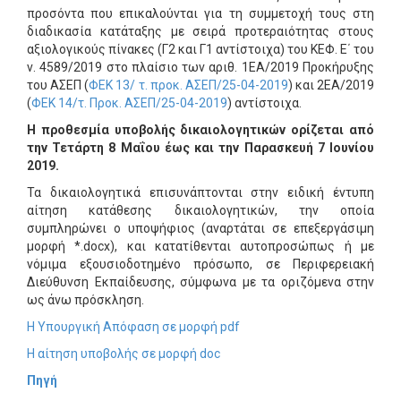
προσόντα που επικαλούνται για τη συμμετοχή τους στη
διαδικασία κατάταξης με σειρά προτεραιότητας στους
αξιολογικούς πίνακες (Γ2 και Γ1 αντίστοιχα) του ΚΕΦ. Ε΄ του
ν. 4589/2019 στο πλαίσιο των αριθ. 1ΕA/2019 Προκήρυξης
του ΑΣΕΠ (
ΦΕΚ 13/ τ. προκ. ΑΣΕΠ/25-04-2019
) και 2ΕΑ/2019
(
ΦΕΚ 14/τ. Προκ. ΑΣΕΠ/25-04-2019
) αντίστοιχα.
Η προθεσμία υποβολής δικαιολογητικών ορίζεται από
την Τετάρτη 8 Μαΐου έως και την Παρασκευή 7 Ιουνίου
2019.
Τα δικαιολογητικά επισυνάπτονται στην ειδική έντυπη
αίτηση κατάθεσης δικαιολογητικών, την οποία
συμπληρώνει ο υποψήφιος (αναρτάται σε επεξεργάσιμη
μορφή *.docx), και κατατίθενται αυτοπροσώπως ή με
νόμιμα εξουσιοδοτημένο πρόσωπο, σε Περιφερειακή
Διεύθυνση Εκπαίδευσης, σύμφωνα με τα οριζόμενα στην
ως άνω πρόσκληση.
H Υπουργική Απόφαση σε μορφή pdf
Η αίτηση υποβολής σε μορφή doc
Πηγή