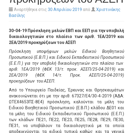
Αναρτήθηκε στις
30 Απριλίου 2019
από
Χριστινάκης
Βασίλης
30-04-19 Πρόσκληση μελών ΕΒΠ και ΕΕΠ για την υποβολή
δικαιολογητικών στο πλαίσιο των αριθ. 1ΕΑ/2019 και
2ΕΑ/2019 προκηρύξεων του ΑΣΕΠ
Πρόσκληση υποψήφιων μελών Ειδικού Βοηθητικού
Προσωπικού (Ε.Β.Π.) και Ειδικού Εκπαιδευτικού Προσωπικού
(Ε.Ε.Π.) για την υποβολή δικαιολογητικών στο πλαίσιο των
αριθ. 1ΕΑ/2019 (ΦΕΚ 13/τ. προκ. ΑΣΕΠ/25-04-2019) και
2ΕΑ/2019 (ΦΕΚ 14/τ. Προκ. ΑΣΕΠ/25-04-2019)
προκηρύξεων του ΑΣΕΠ.
Από το Υπουργείο Παιδείας, Έρευνας και Θρησκευμάτων
ανακοινώνεται ότι με την αριθ. 67327/Ε4/30-4-2019 (ΑΔΑ:
ΩΤΕΧ4653ΠΣ-8Ε4) πρόσκληση, καλούνται τα μέλη του
Ειδικού Βοηθητικού Προσωπικού (Ε.Β.Π.) κλάδου ΔΕ01 και
τα μέλη του Ειδικού Εκπαιδευτικού Προσωπικού (Ε.Ε.Π.)
των κλάδων ΠΕ21, ΠΕ22, ΠΕ23, ΠΕ25, ΠΕ28, ΠΕ29, ΠΕ30,
ΠΕ31, να υποβάλουν τα δικαιολογητικά με τα οποία
αποδεικνύονται τα ειδικά τυπικά καθώς και τα γενικά