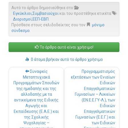
Αυτό το άρθρο δημοσιεύθηκε στο
Εγκύκλιοι
,
Συμβασιούχοι
και του προστέθηκε ετικέτα
Διορισμοί
,
ΕΕΠ-ΕΒΠ
.
Πρόσθεσε στους σελιδοδείκτες σου τον
μόνιμο
σύνδεσμο
.
Το άρθρο αυτό είναι χρήσιμο!
0 άτομα βρήκαν αυτό το άρθρο χρήσιμο
Post navigation
Συναφείς
Προγραμματισμός
Μεταπτυχιακά
εξετάσεων των Ενιαίων
Προγραμμάτων Σπουδών
Ειδικών
της ημεδαπής και της
Επαγγελματικών
αλλοδαπής με τα
Γυμνασίων – Λυκείων
αντικείμενα της Ειδικής
(ΕΝ.Ε.Ε.ΓΥ-Λ.), των
Αγωγής και
Ειδικών
Εκπαίδευσης (Ε.Α.Ε.) και
Επαγγελματικών
της Σχολικής
Γυμνασίων (Ε.Ε.Γ.) και
Ψυχολογίας –
των Ειδικών