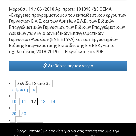
Μαρούσι, 19 / 06 /2018 Αρ. πρωτ.: 101390 /Δ3 ΘΕΜΑ:
«Ενέργειες προγραμματισμού του εκπαιδευτικού έργου των
Γυμνασίων Ε.Α.Ε. και των Λυκείων Ε.Α.Ε., των Ειδικών
Επαγγελματικών Γυμνασίων, των Ειδικών Επαγγελματικών
Λυκείων ,των Ενιαίων Ειδικών Επαγγελματικών
Γυμνασίων-Λυκείων (ΕΝ.Ε.Ε.ΓΥ-Λ) και των Εργαστηρίων
Ειδικής Επαγγελματικής Εκπαίδευσης Ε.Ε.Ε.ΕΚ., για το
σχολικό έτος 2018-2019». Η εγκύκλιος σε PDF
Διαβάστε περισσότερα
Σελίδα 12 από 35
« Πρώτη
«
...
10
11
12
13
14
...
20
30
...
»
Τελευταία »
Χρησιμοποιούμε cookies για να σας προσφέρουμε την