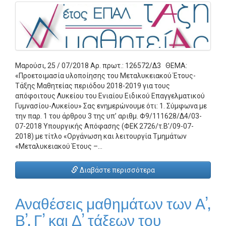
Μαρούσι, 25 / 07/2018 Αρ. πρωτ.: 126572/Δ3 ΘΕΜΑ:
«Προετοιμασία υλοποίησης του Μεταλυκειακού Έτους-
Τάξης Μαθητείας περιόδου 2018-2019 για τους
απόφοιτους Λυκείου του Ενιαίου Ειδικού Επαγγελματικού
Γυμνασίου-Λυκείου» Σας ενημερώνουμε ότι: 1. Σύμφωνα με
την παρ. 1 του άρθρου 3 της υπ’ αριθμ. Φ9/111628/Δ4/03-
07-2018 Υπουργικής Απόφασης (ΦΕΚ 2726/τ.Β’/09-07-
2018) με τίτλο «Οργάνωση και λειτουργία Τμημάτων
«Μεταλυκειακού Έτους –…
Διαβάστε περισσότερα
Αναθέσεις μαθημάτων των Α’,
Β’, Γ’ και Δ’ τάξεων του