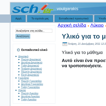
voulgarakis
Αρχή
Το σχολείο μας
Εκπαιδευτικό προσωπικό
Υποδ
Αρχική σελίδα
Λύκειο
Υλικό για το 
Τετάρτη, 21 Δεκέμβριος 2011 12:2
Εκπαιδευτικό υλικό
Υλικό για το μάθημα
Δημοτικό
Πρώτη Δημοτικού
Αυτό είναι ένα προε
Δευτέρα Δημοτικού
να τροποποιήσετε.
Τρίτη Δημοτικού
Τετάρτη Δημοτικού
Πέμπτη Δημοτικού
Έκτη Δημοτικού
Γυμνάσιο
Πρώτη Γυμνασίου
Δευτέρα Γυμνασίου
Τρίτη Γυμνασίου
Λύκειο
Πρώτη Λυκείου
Δευτέρα Λυκείου
Τρίτη Λυκείου