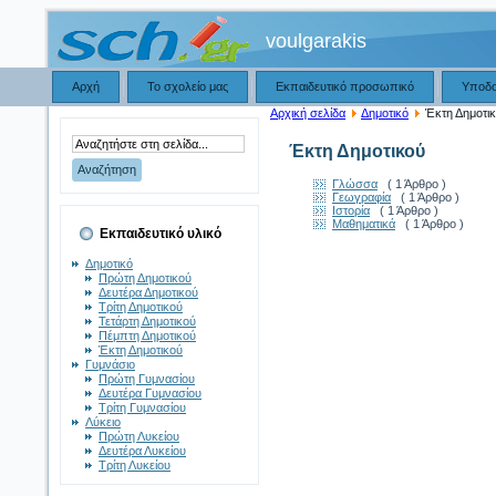
voulgarakis
Αρχή
Το σχολείο μας
Εκπαιδευτικό προσωπικό
Υποδ
Αρχική σελίδα
Δημοτικό
Έκτη Δημοτι
Έκτη Δημοτικού
Γλώσσα
( 1 Άρθρο )
Γεωγραφία
( 1 Άρθρο )
Ιστορία
( 1 Άρθρο )
Μαθηματικά
( 1 Άρθρο )
Εκπαιδευτικό υλικό
Δημοτικό
Πρώτη Δημοτικού
Δευτέρα Δημοτικού
Τρίτη Δημοτικού
Τετάρτη Δημοτικού
Πέμπτη Δημοτικού
Έκτη Δημοτικού
Γυμνάσιο
Πρώτη Γυμνασίου
Δευτέρα Γυμνασίου
Τρίτη Γυμνασίου
Λύκειο
Πρώτη Λυκείου
Δευτέρα Λυκείου
Τρίτη Λυκείου