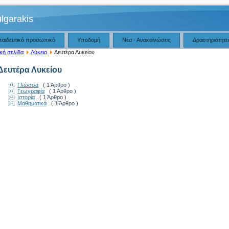
lgarakis
παιδευτικό προσωπικό
Υποδομή
Νέα - Ανακοινώσεις
Δραστηριότητε
κή σελίδα
Λύκειο
Δευτέρα Λυκείου
Δευτέρα Λυκείου
Γλώσσα
( 1 Άρθρο )
Γεωγραφία
( 1 Άρθρο )
Ιστορία
( 1 Άρθρο )
Μαθηματικά
( 1 Άρθρο )