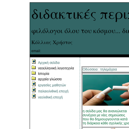
διδακτικές περ
φιλόλογοι όλου του κόσμου... δ
Κόλλιας Χρήστος
email:
ckollias@sch.gr
Αρχική σελίδα
νεοελληνική λογοτεχνία
Οδύσσεια : τηλεμάχεια
Ιστορία
αρχαία γλώσσα
εργασίες μαθητών
παλαιολιθική εποχή
νεολιθική εποχή
η σελίδα μας θα ανανεώνεται
συνέχεια με νέες σημειώσεις
που θα δημιουργούνται κατά
τη διάρκεια κάθε σχολικής χρο