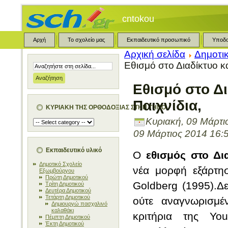
cntokou
Αρχή
Το σχολείο μας
Εκπαιδευτικό προσωπικό
Υποδ
Αρχική σελίδα
Δημοτι
Εθισμό στο Διαδίκτυο κα
Εθισμό στο Δι
Παιχνίδια,
ΚΥΡΙΑΚΗ ΤΗΣ ΟΡΘΟΔΟΞΙΑΣ ΣΤΗΝ ΤΗΝΟ
Κυριακή, 09 Μάρτι
09 Μάρτιος 2014 16:
Εκπαιδευτικό υλικό
Ο
εθισμός στο Δι
Δημοτικό Σχολείο
νέα μορφή εξάρτη
Εξωμβούργου
Πρώτη Δημοτικού
Goldberg (1995).Δε
Τρίτη Δημοτικού
Δευτέρα Δημοτικού
Τετάρτη Δημοτικού
ούτε αναγνωρισμέ
Δημιουργώ πασχαλινό
καλαθάκι
κριτήρια της Yo
Πέμπτη Δημοτικού
Έκτη Δημοτικού