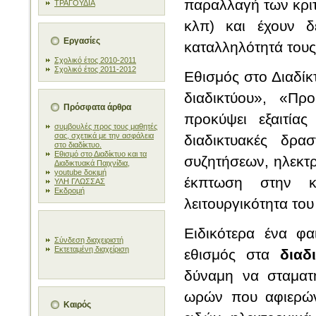
παραλλαγή των κριτ
ΤΡΑΓΟΥΔΙΑ
κλπ) και έχουν δ
Εργασίες
καταλληλότητά τους
Σχολικό έτος 2010-2011
Σχολικό έτος 2011-2012
Εθισμός στο Διαδίκ
διαδικτύου», «Πρ
Πρόσφατα άρθρα
προκύψει εξαιτί
συμβουλές προς τους μαθητές
σας, σχετικά με την ασφάλεια
διαδικτυακές δρασ
στο διαδίκτυο.
Εθισμό στο Διαδίκτυο και τα
συζητήσεων, ηλεκτ
Διαδικτυακά Παιχνίδια,
youtube δοκιμή
έκπτωση στην κο
ΥΛΗ ΓΛΩΣΣΑΣ
Εκδρομή
λειτουργικότητα του
Ειδικότερα ένα φα
Σύνδεση διαχειριστή
Εκτεταμένη διαχείριση
εθισμός στα
διαδ
δύναμη να σταματ
ωρών που αφιερών
Καιρός