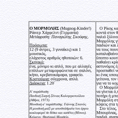
Ο ΜΟΡΜΟΛΗΣ
(Mugnog-Kinder!)
Ο Ρίκης και
Ράινερ Χάχφελντ (Γερμανία)
κοντά στον θ
Μετάφραση: Παναγιώτης Σκούφης.
παλιό ξύλιν
Μορμόλης γί
Πρόσωπα:
παιδιών και
12 (9 άντρες, 3 γυναίκες) και 1
να τους πουν
μουσικός,
καταλαβαίνου
ελάχιστος αριθμός ηθοποιών: 6.
ύποπτο κουτ
Σκηνικό:
παθαίνει κρί
ένα, μόνιμο κι απλό, που με αλλαγές
αστυνόμος έ
επίπλων μεταμορφώνεται σε σαλόνι,
προσπαθεί να
κήπο, κρεβατοκάμαρα, γραφείο.
κι ένας υπου
Κοστούμια:
σύγχρονα, απλά.
γείτονα, τον
Διάρκεια:
1.20΄
για να το κο
Ο Μορμόλης 
να γίνεται ό
Α' παράσταση:
ποτήρι ή μπο
Παιδική Σκηνή Ξένιας Καλογεροπούλου
Μορμόλη στα
(Αθήνα, 1973).
κόψεις στα τ
Μουσική α' παράστασης: Γιάννης Σπανός.
Στο τέλος, ό
Η μουσική μαζί με αποσπάσματα του έργου
Μπουρίνιας,
κυκλοφορεί σε δίσκο και κασέτες (Minos).
παιδιά, αγα
Κείμενο: Θεατρικό Μουσείο.