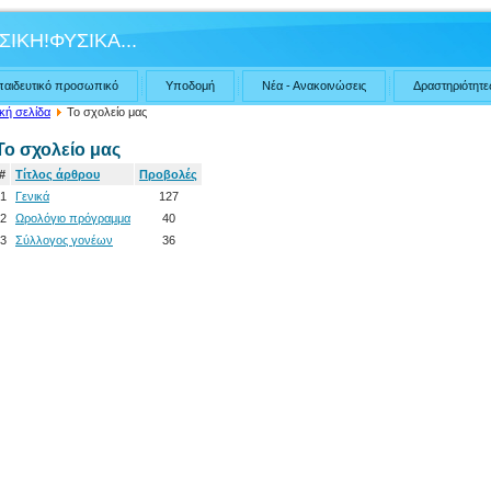
ΣΙΚΗ!ΦΥΣΙΚΑ...
παιδευτικό προσωπικό
Υποδομή
Νέα - Ανακοινώσεις
Δραστηριότητε
κή σελίδα
Το σχολείο μας
Το σχολείο μας
#
Τίτλος άρθρου
Προβολές
1
Γενικά
127
2
Ωρολόγιο πρόγραμμα
40
3
Σύλλογος γονέων
36