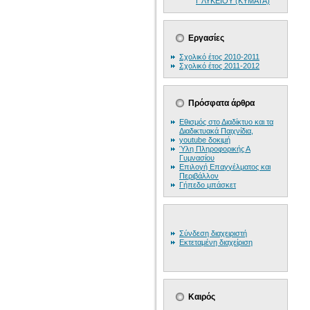
Γ ΛΥΚΕΙΟΥ (ΚΥΜΑΤΑ)
Εργασίες
Σχολικό έτος 2010-2011
Σχολικό έτος 2011-2012
Πρόσφατα άρθρα
Εθισμός στο Διαδίκτυο και τα
Διαδικτυακά Παιχνίδια,
youtube δοκιμή
Ύλη Πληροφορικής Α
Γυμνασίου
Επιλογή Επαγγέλματος και
Περιβάλλον
Γήπεδο μπάσκετ
Σύνδεση διαχειριστή
Εκτεταμένη διαχείριση
Καιρός