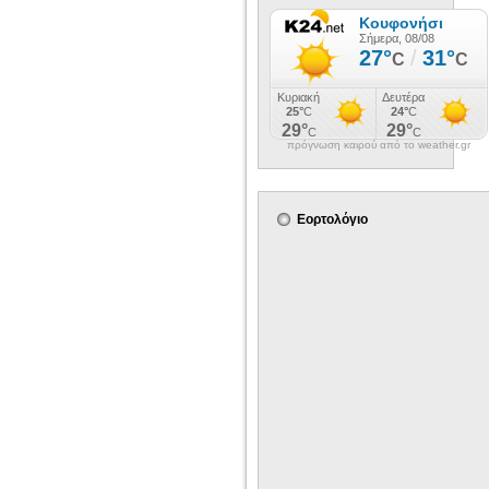
πρόγνωση καιρού από το weather.gr
Εορτολόγιο