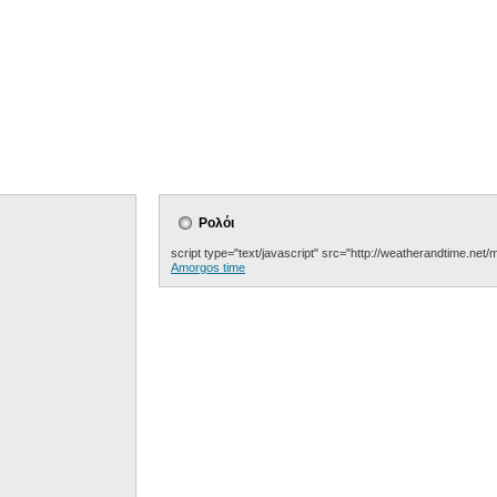
Ρολόι
script type="text/javascript" src="http://weatherandtime.net/
Amorgos time