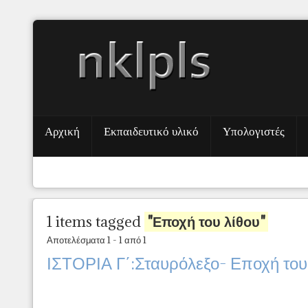
Αρχική
Εκπαιδευτικό υλικό
Υπολογιστές
1 items tagged
"Εποχή του λίθου"
Αποτελέσματα 1 - 1 από 1
ΙΣΤΟΡΙΑ Γ΄:Σταυρόλεξο- Εποχή του