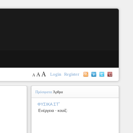
A
A
Login
Register
A
Πρόσφατα
Άρθρα
ΦΥΣΙΚΑ ΣΤ'
Ενέργεια - κουίζ: