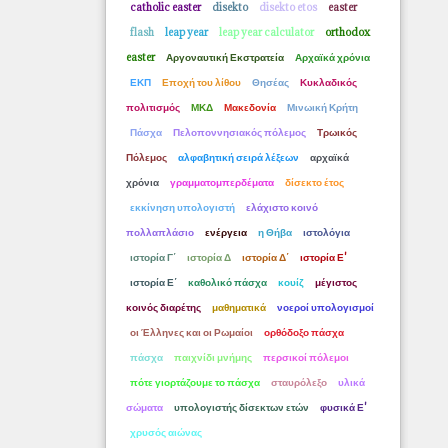
catholic easter
disekto
disekto etos
easter
flash
leap year
leap year calculator
orthodox
easter
Αργοναυτική Εκστρατεία
Αρχαϊκά χρόνια
ΕΚΠ
Εποχή του λίθου
Θησέας
Κυκλαδικός
πολιτισμός
ΜΚΔ
Μακεδονία
Μινωική Κρήτη
Πάσχα
Πελοποννησιακός πόλεμος
Τρωικός
Πόλεμος
αλφαβητική σειρά λέξεων
αρχαϊκά
χρόνια
γραμματομπερδέματα
δίσεκτο έτος
εκκίνηση υπολογιστή
ελάχιστο κοινό
πολλαπλάσιο
ενέργεια
η Θήβα
ιστολόγια
ιστορία Γ΄
ιστορία Δ
ιστορία Δ΄
ιστορία Ε'
ιστορία Ε΄
καθολικό πάσχα
κουίζ
μέγιστος
κοινός διαρέτης
μαθηματικά
νοεροί υπολογισμοί
οι Έλληνες και οι Ρωμαίοι
ορθόδοξο πάσχα
πάσχα
παιχνίδι μνήμης
περσικοί πόλεμοι
πότε γιορτάζουμε το πάσχα
σταυρόλεξο
υλικά
σώματα
υπολογιστής δίσεκτων ετών
φυσικά Ε'
χρυσός αιώνας