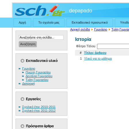
depapado
Αρχή
Το σχολείο μας
Εκπαιδευτικό προσωπικό
Υποδ
Αρχική σελίδα
Γυμνάσιο
Τρίτη Γυμνα
Ιστορία
Φίλτρο Τίτλου
#
Τίτλος άρθρου
1
Υλικό για το μάθημα
Εκπαιδευτικό υλικό
Γυμνάσιο
Πρώτη Γυμνασίου
Δευτέρα Γυμνασίου
Τρίτη Γυμνασίου
Διατροφή
Εργασίες
Σχολικό έτος 2010-2011
Σχολικό έτος 2011-2012
Πρόσφατα άρθρα