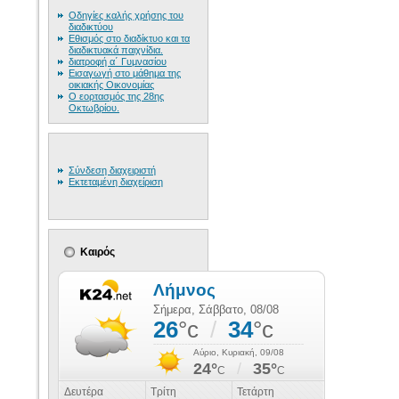
Οδηγίες καλής χρήσης του
διαδικτύου
Εθισμός στο διαδίκτυο και τα
διαδικτυακά παιχνίδια.
διατροφή α΄ Γυμνασίου
Εισαγωγή στο μάθημα της
οικιακής Οικονομίας
Ο εορτασμός της 28ης
Οκτωβρίου.
Σύνδεση διαχειριστή
Εκτεταμένη διαχείριση
Καιρός