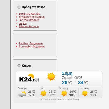
Πρόσφατα άρθρα
φυλή των Καλλάς
εκπαιδευτική εκδρομή
Γήπεδο μπάσκετ
Ιατρείο
Αίθουσα θεάτρου
Σύνδεση διαχειριστή
Εκτεταμένη διαχείριση
Καιρος
πρόγνωση καιρού από το weather.gr