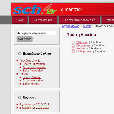
dimantzior
Αρχή
Το σχολείο μας
Εκπαιδευτικό προσωπικό
Υποδ
Αρχική σελίδα
Λύκειο
Πρώτη Λυκείου
Πρώτη Λυκείου
Γλώσσα
( 1 Άρθρο )
Γεωγραφία
( 1 Άρθρο )
Ιστορία
( 1 Άρθρο )
Μαθηματικά
( 1 Άρθρο )
Εκπαιδευτικό υλικό
Γυμνάσιο με Λ.Τ.
Πρώτη Γυμνασίου
Δευτέρα Γυμνασίου
Τρίτη Γυμνασίου
Λύκειο
Πρώτη Λυκείου
Δευτέρα Λυκείου
Τρίτη Λυκείου
Εργασίες
Σχολικό έτος 2010-2011
Σχολικό έτος 2011-2012