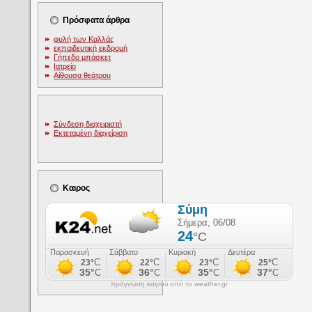
Πρόσφατα άρθρα
φυλή των Καλλάς
εκπαιδευτική εκδρομή
Γήπεδο μπάσκετ
Ιατρείο
Αίθουσα θεάτρου
Σύνδεση διαχειριστή
Εκτεταμένη διαχείριση
Καιρος
πρόγνωση καιρού από το weather.gr