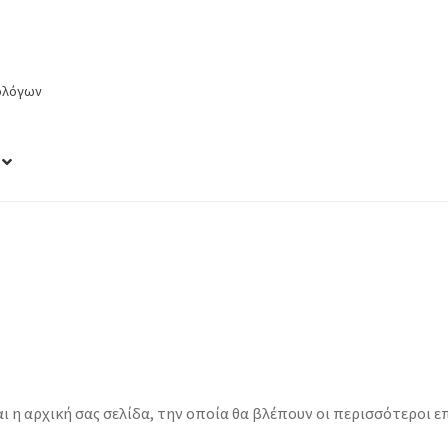
ρολόγων
ικής σελίδας
Επικοινωνία
Ιστολόγιο
Καλάθι
Κατάστημα
ι η αρχική σας σελίδα, την οποία θα βλέπουν οι περισσότεροι 