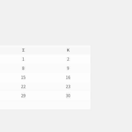
Σ
Κ
1
2
8
9
15
16
22
23
29
30