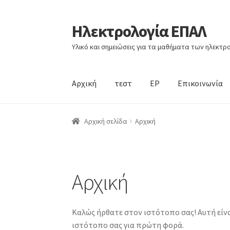
Ηλεκτρολογία ΕΠΑΛ
Skip
Skip
to
to
Υλικό και σημειώσεις για τα μαθήματα των ηλεκτ
navigation
content
Αρχική
τεστ
ΕΡ
Επικοινωνία
Αρχική
Αρχική
Δείγμα σελίδας
Ένα τμήμα αρχ
Αρχική σελίδα
Αρχική
Ο λογαριασμός μου
Περί
Ταμείο
τεστ
Αρχική
Καλώς ήρθατε στον ιστότοπο σας! Αυτή είνα
ιστότοπο σας για πρώτη φορά.